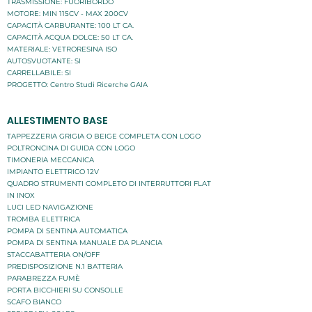
TRASMISSIONE: FUORIBORDO
MOTORE: MIN 115CV - MAX 200CV
CAPACITÀ CARBURANTE: 100 LT CA.
CAPACITÀ ACQUA DOLCE: 50 LT CA.
MATERIALE: VETRORESINA ISO
AUTOSVUOTANTE: SI
CARRELLABILE: SI
PROGETTO: Centro Studi Ricerche GAIA
ALLESTIMENTO BASE
TAPPEZZERIA GRIGIA O BEIGE COMPLETA CON LOGO
POLTRONCINA DI GUIDA CON LOGO
TIMONERIA MECCANICA
IMPIANTO ELETTRICO 12V
QUADRO STRUMENTI COMPLETO DI INTERRUTTORI FLAT
IN INOX
LUCI LED NAVIGAZIONE
TROMBA ELETTRICA
POMPA DI SENTINA AUTOMATICA
POMPA DI SENTINA MANUALE DA PLANCIA
STACCABATTERIA ON/OFF
PREDISPOSIZIONE N.1 BATTERIA
PARABREZZA FUMÈ
PORTA BICCHIERI SU CONSOLLE
SCAFO BIANCO