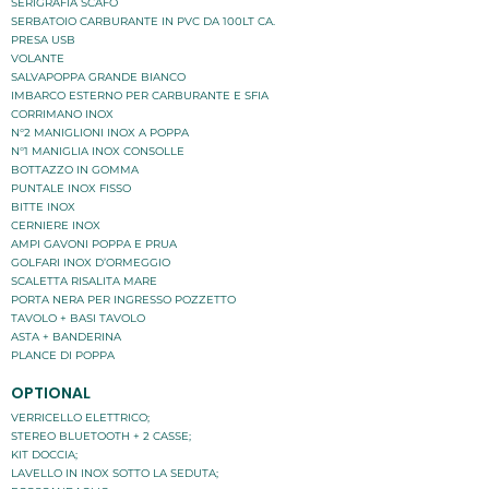
SERIGRAFIA SCAFO
SERBATOIO CARBURANTE IN PVC DA 100LT CA.
PRESA USB
VOLANTE
SALVAPOPPA GRANDE BIANCO
IMBARCO ESTERNO PER CARBURANTE E SFIA
CORRIMANO INOX
N°2 MANIGLIONI INOX A POPPA
N°1 MANIGLIA INOX CONSOLLE
BOTTAZZO IN GOMMA
PUNTALE INOX FISSO
BITTE INOX
CERNIERE INOX
AMPI GAVONI POPPA E PRUA
GOLFARI INOX D’ORMEGGIO
SCALETTA RISALITA MARE
PORTA NERA PER INGRESSO POZZETTO
TAVOLO + BASI TAVOLO
ASTA + BANDERINA
PLANCE DI POPPA
OPTIONAL
VERRICELLO ELETTRICO;
STEREO BLUETOOTH + 2 CASSE;
KIT DOCCIA;
LAVELLO IN INOX SOTTO LA SEDUTA;