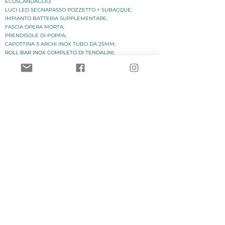
ECOSCANDAGLIO;
LUCI LED SEGNAPASSO POZZETTO + SUBACQUE;
IMPIANTO BATTERIA SUPPLEMENTARE;
FASCIA OPERA MORTA;
PRENDISOLE DI POPPA;
CAPOTTINA 3 ARCHI INOX TUBO DA 25MM;
ROLL BAR INOX COMPLETO DI TENDALINI;
WC ELETTRICO CON OBLO’ CONSOLLE;
TAPPEZZERIA COLORE A SCELTA;
FRIGO IN POZZETTO;
TELO COPRICONSOLLE;
FORNELLINO INOX;
LUXITEAK PLANCE DI POPPA;
LUXITEAK TOTALE;
TIMONERIA IDRAULICA FINO A 200HP;
SERIE BLACK EDITION;
KIT MESSA A MARE.
​Un consiglio per chi è più impaziente e vuole soddisfare subito le proprie
curiosità: i dealer Gaia sono pronti a rispondere alle richieste di maggiori
informazioni
Dealers